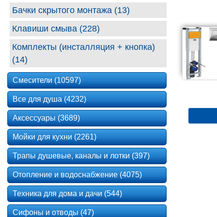
Бачки скрытого монтажа (13)
Клавиши смыва (228)
Комплекты (инсталляция + кнопка)
(14)
Смесители (10597)
Все для душа (4232)
Аксессуары (3689)
Мойки для кухни (2261)
Трапы душевые, каналы и лотки (397)
Отопление и водоснабжение (4075)
Техника для дома и дачи (544)
Сифоны и отводы (47)