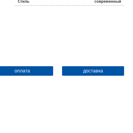
Стиль
современный
Управление
механическое
Вариант кнопки
River хром
Удаление запахов
Нет
Монтажная глубина
19
Монтажная высота
115
Подвод воды
сверху бачка
оплата
доставка
Межосевое расстояние под крепеж. шпильки, см
18
Монтажная глубина, см
19
Монтажная высота, см
115
Материал кнопки
сталь
Цвет кнопки
хром