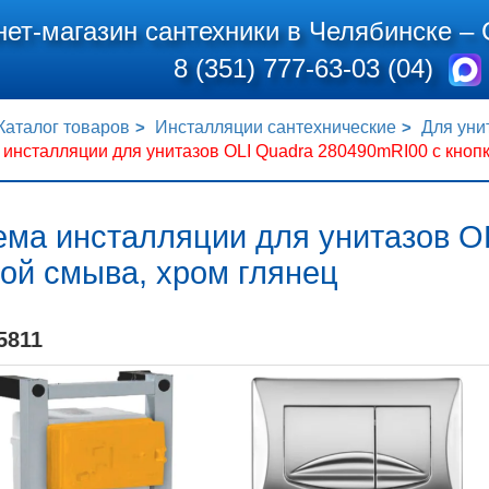
нет-магазин сантехники в Челябинске –
8 (351) 777-63-03 (04)
Каталог товаров
Инсталляции сантехнические
Для уни
инсталляции для унитазов OLI Quadra 280490mRI00 с кнопк
ема инсталляции для унитазов O
ой смыва, хром глянец
5811