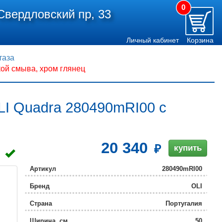
0
Свердловский пр, 33
Личный кабинет
Корзина
таза
ой смыва, хром глянец
LI Quadra 280490mRI00 с
20 340
купить
Артикул
280490mRI00
Бренд
OLI
Страна
Португалия
Ширина, см
50