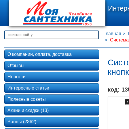
Интер
Главная
Система 
О компании, оплата, доставка
Сист
Отзывы
кнопк
Новости
Интересные статьи
код: 13
Полезные советы
Акции и скидки (13)
Ванны (2362)