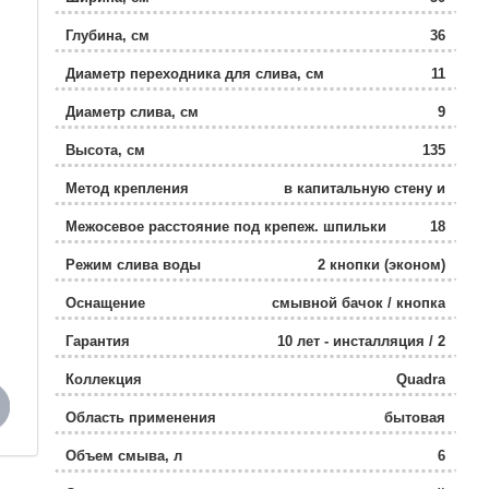
Глубина, см
36
Диаметр переходника для слива, см
11
Диаметр слива, см
9
Высота, см
135
Метод крепления
в капитальную стену и
пол
Межосевое расстояние под крепеж. шпильки
18
Режим слива воды
2 кнопки (эконом)
Оснащение
смывной бачок / кнопка
смыва /
Гарантия
10 лет - инсталляция / 2
звукоизолирующая
года - кнопка смыва
прокладка / крепления
Коллекция
Quadra
Область применения
бытовая
Объем смыва, л
6