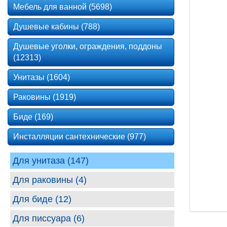
Мебель для ванной (5698)
Душевые кабины (788)
Душевые уголки, ограждения, поддоны
(12313)
Унитазы (1604)
Раковины (1919)
Биде (169)
Инсталляции сантехнические (977)
Для унитаза (147)
Для раковины (4)
Для биде (12)
Для писсуара (6)