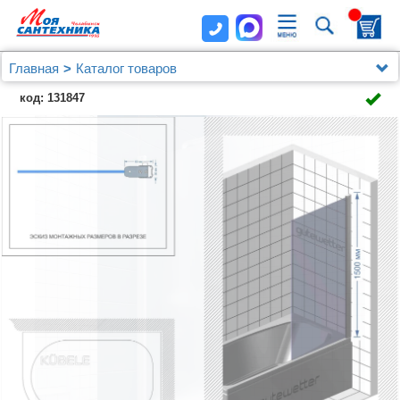
Главная
Каталог товаров
Душевые уголки, ограждения, поддоны
Kubele
код: 131847
Шторка на ванну Kubele DE020 DE020P601-MAT-
WTMT-90х150 150х90, профиль белый матовый, стекло
матовое