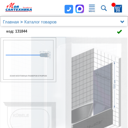
Главная
Каталог товаров
Душевые уголки, ограждения, поддоны
Kubele
код: 131844
Шторка на ванну Kubele DE020 DE020P601-MAT-
WTMT-75х150 150х75, профиль белый матовый, стекло
матовое