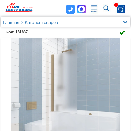
Главная
Каталог товаров
Душевые уголки, ограждения, поддоны
Kubele
код: 131837
Шторка на ванну Kubele DE020 DE020P601-MAT-BR-
80х150 150х80, профиль бронза светлая, стекло
матовое