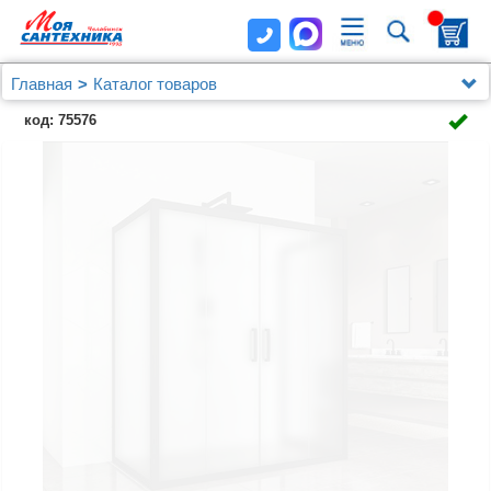
Главная
Каталог товаров
Душевые уголки, ограждения, поддоны
Kubele
код: 75576
Душевой уголок Kubele DE019R4U-MAT-BLMT
140х100 см, профиль матовый черный