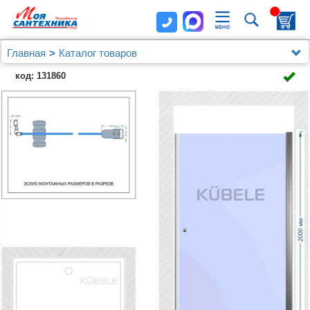
Главная
Каталог товаров
Душевые уголки, ограждения, поддоны
Kubele
код: 131860
Душевая дверь в нишу Kubele DE020 DE020D601-
CLN-BR-80х200 80, профиль бронза светлая