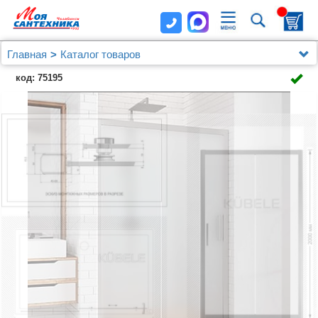
Главная
Каталог товаров
Душевые уголки, ограждения, поддоны
Kubele
код: 75195
Душевая дверь в нишу Kubele DE019D2-MAT-MT 110
см, профиль матовый хром