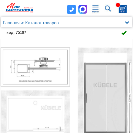
Главная
Каталог товаров
Душевые уголки, ограждения, поддоны
Kubele
код: 75197
Душевая дверь в нишу Kubele DE019D2-CLN-MT
155 см, профиль матовый хром