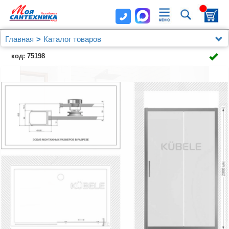
Главная
Каталог товаров
Душевые уголки, ограждения, поддоны
Kubele
код: 75198
Душевая дверь в нишу Kubele DE019D2-CLN-MT
105 см, профиль матовый хром