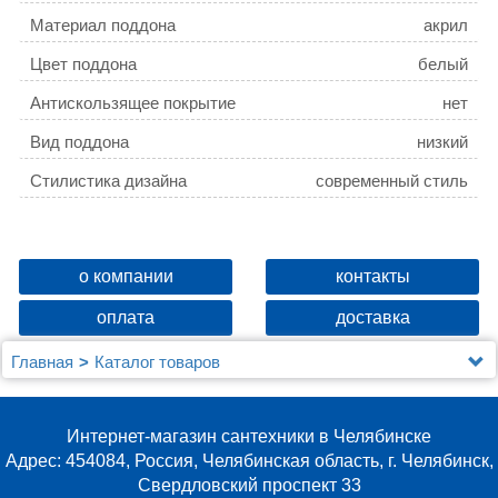
Материал поддона
акрил
Цвет поддона
белый
Антискользящее покрытие
нет
Вид поддона
низкий
Стилистика дизайна
современный стиль
о компании
контакты
оплата
доставка
Главная
Каталог товаров
Душевые уголки, ограждения, поддоны
Душевые шторки (ограждения) на ванну и поддоны
Jacob Delafon
Интернет-магазин сантехники в Челябинске
Поддон для душа Jacob Delafon Flight Pure E62326-
Адрес: 454084, Россия, Челябинская область, г. Челябинск,
00 120х80
Свердловский проспект 33