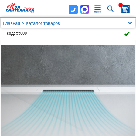
Главная
Каталог товаров
Душевые уголки, ограждения, поддоны
код: 55600
Душевые шторки (ограждения) на ванну и поддоны
Jacob Delafon
Поддон для душа Jacob Delafon Flight Pure E62326-
00 120х80