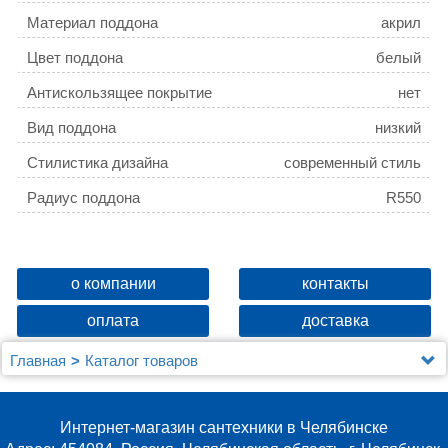
Материал поддона
акрил
Цвет поддона
белый
Антискользящее покрытие
нет
Вид поддона
низкий
Стилистика дизайна
современный стиль
Радиус поддона
R550
о компании
контакты
оплата
доставка
Главная
Каталог товаров
Душевые уголки, ограждения, поддоны
Душевые шторки (ограждения) на ванну и поддоны
Jacob Delafon
Интернет-магазин сантехники в Челябинске