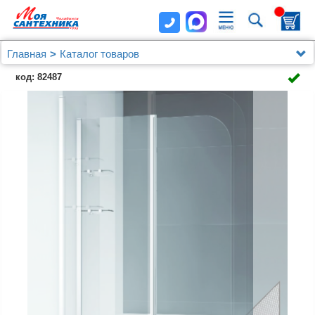
Главная
Каталог товаров
Душевые уголки, ограждения, поддоны
код: 82487
Душевые уголки (ограждения), шторки, двери и поддоны
Cezares
Шторка на ванну Cezares ECO-O-V-12-120/140-P-Cr-
L стекло punto