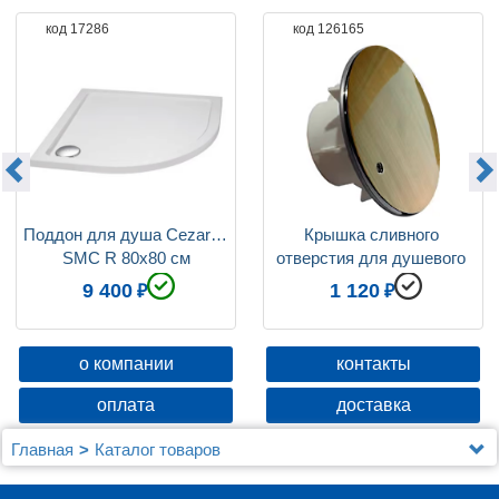
код 17286
код 126165
Поддон для душа Cezares 
Крышка сливного 
SMC R 80x80 см
отверстия для душевого 
поддона Cezares TRAY-
9 400
1 120
COVER-BR
о компании
контакты
оплата
доставка
Главная
Каталог товаров
Душевые уголки, ограждения, поддоны
Душевые уголки (ограждения), шторки, двери и поддоны