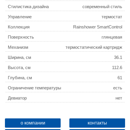
Стилистика дизайна
современный стиль
Управление
термостат
Коллекция
Rainshower SmartControl
Поверхность
глянцевая
Механизм
термостатический картридж
Ширина, см
36.1
Высота, см
112.6
Глубина, см
61
Ограничение температуры
есть
Девиатор
нет
Защита от обратного потока
есть
Дополнительные функции
регулировка по высоте
о компании
контакты