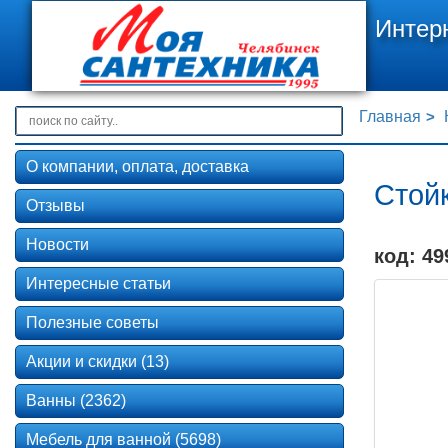
Интер
Главная
О компании, оплата, доставка
Стойк
Отзывы
Новости
код: 49
Интересные статьи
Полезные советы
Акции и скидки (13)
Ванны (2362)
Мебель для ванной (5698)