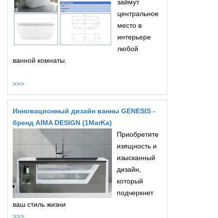
займут
центральное
место в
интерьере
любой
ванной комнаты.
>>>
Инновационный дизайн ванны GENESIS -
бренд AIMA DESIGN (1MarKa)
Приобретите
изящность и
изысканный
дизайн,
который
подчеркнет
ваш стиль жизни
>>>