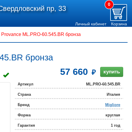
0
Свердловский пр, 33
Личный кабинет
Корзина
e Provance ML.PRO-60.545.BR бронза
545.BR бронза
57 660
купить
Артикул
ML.PRO-60.545.BR
Страна
Италия
Бренд
Migliore
Форма
круглая
Гарантия
1 год