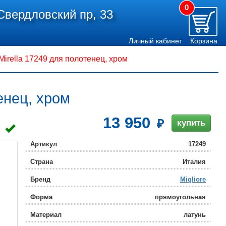
0
Свердловский пр, 33
Личный кабинет
Корзина
 Mirella 17249 для полотенец, хром
тенец, хром
13 950
купить
Артикул
17249
Страна
Италия
Бренд
Migliore
Форма
прямоугольная
Материал
латунь