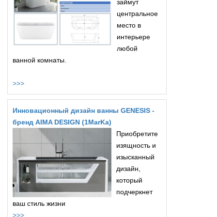
займут
центральное
место в
интерьере
любой
ванной комнаты.
>>>
Инновационный дизайн ванны GENESIS -
бренд AIMA DESIGN (1MarKa)
Приобретите
изящность и
изысканный
дизайн,
который
подчеркнет
ваш стиль жизни
>>>