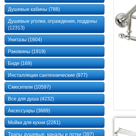
Душевые кабины (788)
Душевые уголки, ограждения, поддоны
(12313)
Унитазы (1604)
Раковины (1919)
Биде (169)
Инсталляции сантехнические (977)
Смесители (10597)
Все для душа (4232)
Аксессуары (3689)
Мойки для кухни (2261)
Трапы душевые, каналы и лотки (397)