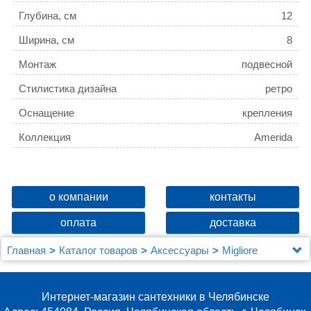
Глубина, см
12
Ширина, см
8
Монтаж
подвесной
Стилистика дизайна
ретро
Оснащение
крепления
Коллекция
Amerida
о компании
контакты
оплата
доставка
Главная
Каталог товаров
Аксессуары
Migliore
Ершик Migliore Amerida ML.AMR-60.403.DO
подвесной, золото
Интернет-магазин сантехники в Челябинске