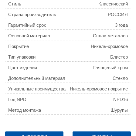
Стиль
Классический
Страна производитель
РОССИЯ
Гарантийный срок
3 года
Основной материал
Сплав металлов
Покрытие
Никель-хромовое
Тип упаковки
Блистер
Цвет изделия
Глянцевый хром
Дополнительный материал
Стекло
Уникальные преимущества
Никель-хромовое покрытие
придает высокую влаго- и
Год NPD
NPD16
износостойкость, что
обеспечивает долгий срок
Метод монтажа
Шурупы
службы изделия.
Вес товара для ФТС
0,327