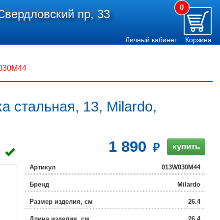
0
Свердловский пр, 33
Личный кабинет
Корзина
W030M44
 стальная, 13, Milardo,
1 890
купить
Артикул
013W030M44
Бренд
Milardo
Размер изделия, см
26.4
Длина изделия, см
26.4