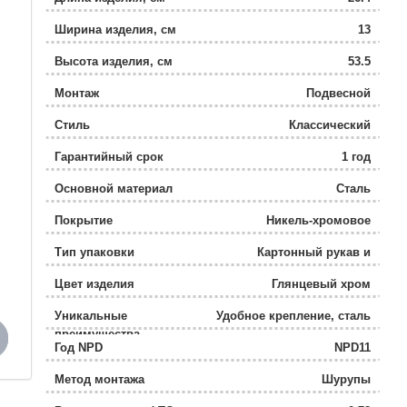
Ширина изделия, см
13
Высота изделия, см
53.5
Монтаж
Подвесной
Стиль
Классический
Гарантийный срок
1 год
Основной материал
Сталь
Покрытие
Никель-хромовое
Тип упаковки
Картонный рукав и
полиэтиленовый пакет
Цвет изделия
Глянцевый хром
Уникальные
Удобное крепление, сталь
преимущества
повышенной прочности
Год NPD
NPD11
со стойким никель-
хромовым покрытием.
Метод монтажа
Шурупы