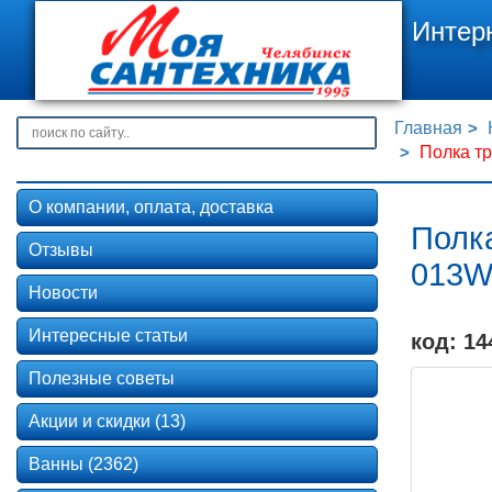
Интер
Главная
Полка тр
О компании, оплата, доставка
Полка
Отзывы
013W
Новости
Интересные статьи
код: 14
Полезные советы
Акции и скидки (13)
Ванны (2362)