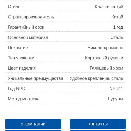
Стиль
Классический
Страна производитель
Китай
Гарантийный срок
1 год
Основной материал
Сталь
Покрытие
Никель-хромовое
Тип упаковки
Картонный рукав и
полиэтиленовый пакет
Цвет изделия
Глянцевый хром
Уникальные преимущества
Удобное крепление, сталь
повышенной прочности со
Год NPD
NPD11
стойким никель-хромовым
покрытием.
Метод монтажа
Шурупы
Вес товара для ФТС
0,86
о компании
контакты