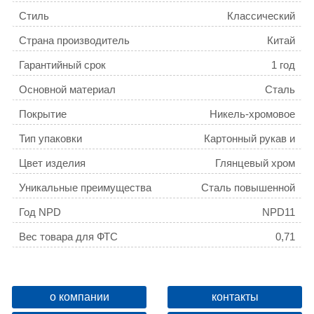
Стиль
Классический
Страна производитель
Китай
Гарантийный срок
1 год
Основной материал
Сталь
Покрытие
Никель-хромовое
Тип упаковки
Картонный рукав и
полиэтиленовый пакет
Цвет изделия
Глянцевый хром
Уникальные преимущества
Сталь повышенной
прочности со стойким
Год NPD
NPD11
никель-хромовым
покрытием.
Вес товара для ФТС
0,71
о компании
контакты