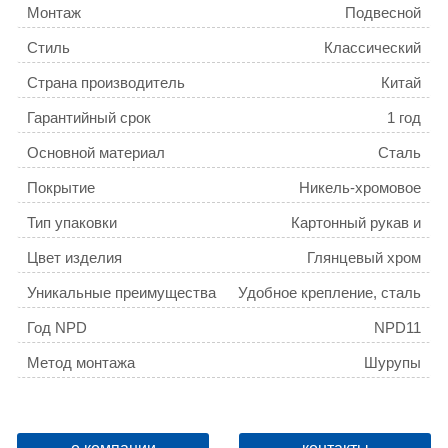
Монтаж
Подвесной
Стиль
Классический
Страна производитель
Китай
Гарантийный срок
1 год
Основной материал
Сталь
Покрытие
Никель-хромовое
Тип упаковки
Картонный рукав и
полиэтиленовый пакет
Цвет изделия
Глянцевый хром
Уникальные преимущества
Удобное крепление, сталь
повышенной прочности со
Год NPD
NPD11
стойким никель-хромовым
покрытием.
Метод монтажа
Шурупы
Вес товара для ФТС
0,93