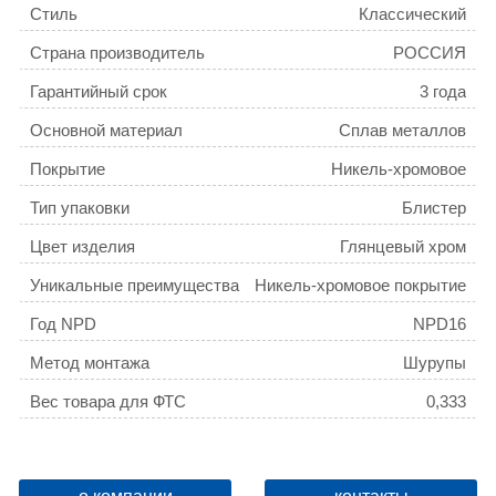
Стиль
Классический
Страна производитель
РОССИЯ
Гарантийный срок
3 года
Основной материал
Сплав металлов
Покрытие
Никель-хромовое
Тип упаковки
Блистер
Цвет изделия
Глянцевый хром
Уникальные преимущества
Никель-хромовое покрытие
придает высокую влаго- и
Год NPD
NPD16
износостойкость, что
обеспечивает долгий срок
Метод монтажа
Шурупы
службы изделия.
Вес товара для ФТС
0,333