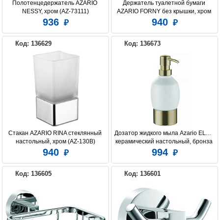
Полотенцедержатель AZARIO 
Держатель туалетной бумаги 
NESSY, хром (AZ-73111)
AZARIO FORNY без крышки, хром 
(AZ-88310A)
936
940
Код: 136629
Код: 136673
Стакан AZARIO RINA стеклянный 
Дозатор жидкого мыла Azario ELVIA 
настольный, хром (AZ-130B)
керамический настольный, бронза 
(AZ-128-A)
940
994
Код: 136605
Код: 136601