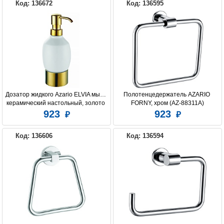
Код: 136672
Код: 136595
Дозатор жидкого Azario ELVIA мыла 
Полотенцедержатель AZARIO 
керамический настольный, золото 
FORNY, хром (AZ-88311A)
(AZ-128AG)
923
923
Код: 136606
Код: 136594