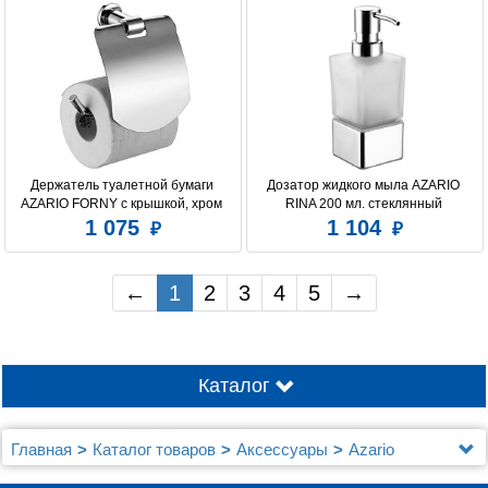
Держатель туалетной бумаги 
Дозатор жидкого мыла AZARIO 
AZARIO FORNY с крышкой, хром 
RINA 200 мл. стеклянный 
(AZ-88310)
настольный, хром (AZ-130C)
1 075
1 104
←
1
2
3
4
5
→
Каталог
Главная
Каталог товаров
Аксессуары
Azario